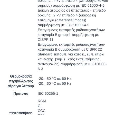
δοκιμής: ,4 kV επίπεδο 4 (λειτουργία κοινού
σημείου) συμμόρφωση με IEC 61000-4-5
Δοκιμή ατρωσίας σε υπερτάσεις - επίπεδο
δοκιμής: ,2 kV επίπεδο 4 (διαφορική
λειτουργία (differential mode))
συμμόρφωση με IEC 61000-4-5
Επαγώμενες εκπομπές ραδιοσυχνοτήτων
κατηγορία B group 1 συμμόρφωση με
CISPR 11
Επαγώμενες εκπομπές ραδιοσυχνοτήτων
κατηγορία B συμμόρφωση με CISPR 22
Standard εκπομπ. για κατοικ., εμπ. κτιρία
και ελαφρ. βιομ. (Εκτός εκπεμπόμενης
ακτινοβολίας) συμμόρφωση με IEC 61000-
6-3
Θερμοκρασία
-20…50 °C σε 60 Hz
περιβάλλοντος
-20…60 °C σε 50 Hz
αέρα για λειτουρ
Πρότυπα
IEC 60255-1
RCM
GL
CCC
πιστοποιήσεις