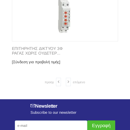
ΕΠΙΤΗΡΗΤΗΣ ΔΙΚΤΥΟΥ 3Φ
ΠΟΛΥ
ΡΑΓΑΣ ΧΩΡΙΣ ΟΥΔΕΤΕΡ...
ΡΑΓΑΣ
[Σύνδεση για προβολή τιμής]
[Σύνδε
προηγ
επόμενο
Newsletter
Subscribe to our newsletter
Εγγραφή