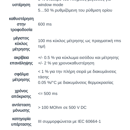
υστέρηση
window mode
5…50 % ρυθμιζόμενη του ρύθμιση ορίου
καθυστέρηση
στην
600 ms
τροφοδοσία
μέγιστος
100 ms κύκλος μέτρησης ως πραγματική rms
κύκλος
τιμή
μέτρησης
ακρίβεια
+/- 0.5 % για κύκλωμα εισόδου και μέτρησης
επανάληψης
+/- 2 % για χρονοκαθυστέρηση
< 1 % για την πλήρη σειρά με διακυμάνσεις
σφάλμα
τάσης
μέτρησης
0.05 %/°C με διακυμάνσεις θερμοκρασίας
χρόνος
<= 500 ms
απόκρισης
αντίσταση
> 100 MOhm σε 500 V DC
μόνωσης
κατηγορία
III συμμορφώνεται με IEC 60664-1
υπέρτασης