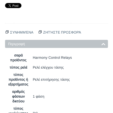
ΣΥΝΗΜΜΈΝΑ
ΖΗΤΉΣΤΕ ΠΡΟΣΦΟΡΆ
Περιγραφή
σειρά
Harmony Control Relays
προϊόντος
τύπος ρελέ
Ρελέ ελέγχου τάσης
τύπος
προϊόντος ή
Ρελέ επιτήρησης τάσης
εξαρτήματος
αριθμός
φάσεων
1 φάση
δικτύου
τύπος