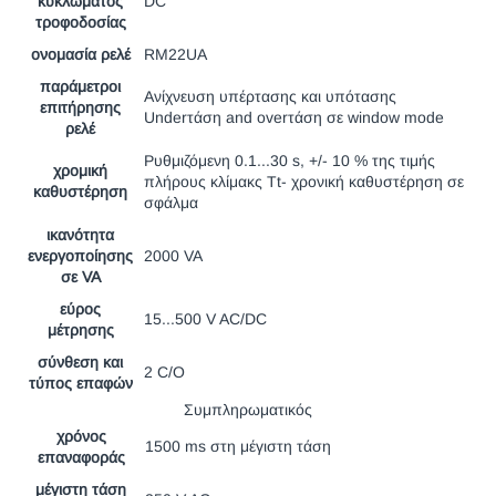
κυκλώματος
DC
τροφοδοσίας
ονομασία ρελέ
RM22UA
παράμετροι
Ανίχνευση υπέρτασης και υπότασης
επιτήρησης
Underτάση and overτάση σε window mode
ρελέ
Ρυθμιζόμενη 0.1...30 s, +/- 10 % της τιμής
χρομική
πλήρους κλίμακς Tt- χρονική καθυστέρηση σε
καθυστέρηση
σφάλμα
ικανότητα
ενεργοποίησης
2000 VA
σε VA
εύρος
15...500 V AC/DC
μέτρησης
σύνθεση και
2 C/O
τύπος επαφών
Συμπληρωματικός
χρόνος
1500 ms στη μέγιστη τάση
επαναφοράς
μέγιστη τάση