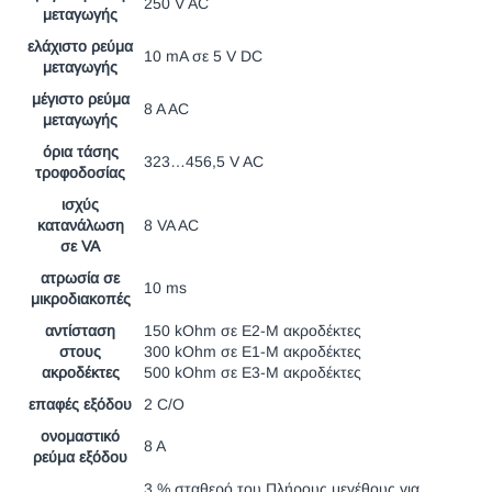
250 V AC
μεταγωγής
ελάχιστο ρεύμα
10 mA σε 5 V DC
μεταγωγής
μέγιστο ρεύμα
8 A AC
μεταγωγής
όρια τάσης
323…456,5 V AC
τροφοδοσίας
ισχύς
κατανάλωση
8 VA AC
σε VA
ατρωσία σε
10 ms
μικροδιακοπές
αντίσταση
150 kOhm σε E2-M ακροδέκτες
στους
300 kOhm σε E1-M ακροδέκτες
ακροδέκτες
500 kOhm σε E3-M ακροδέκτες
επαφές εξόδου
2 C/O
ονομαστικό
8 A
ρεύμα εξόδου
3 % σταθερό του Πλήρους μεγέθους για