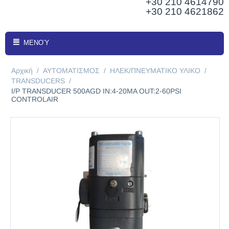
+30 210
4614790
+30 210 4621862
ΜΕΝΟΎ
Αρχική
/
ΑΥΤΟΜΑΤΙΣΜΟΣ
/
ΗΛΕΚ/ΠΝΕΥΜΑΤΙΚΟ ΥΛΙΚΟ
/
TRANSDUCERS
/
Ι/Ρ ΤRΑΝSDUCER 500AGD IN:4-20MA OUT:2-60PSI
CΟΝΤROLAIR