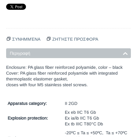
ΣΥΝΗΜΜΈΝΑ
ΖΗΤΉΣΤΕ ΠΡΟΣΦΟΡΆ
Περιγραφή
Enclosure: PA glass fiber reinforced polyamide, color – black
Cover: PA glass fiber reinforced polyamide with integrated
thermoplastic elastomer gasket,
closes with four M5 stainless steel screws.
Apparatus category:
II 2GD
Ex eb IIC T6 Gb
Explosion
protection:
Ex ia/ib IIC T6 Gb
Ex tb IIIC T80°C Db
-20ºC ≤ Ta ≤ +50ºC, Ta ≤ +70ºC