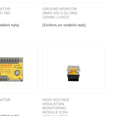
NITOR
GROUND MONITOR
C ISD-
SBAG-202 0.01-2MΩ
220VAC LUXCO
οβολή τιμής]
[Σύνδεση για προβολή τιμής]
ΝΙΤΟR
HIGH VOLTAGE
2
INSULATION
MONITORING
MODULE ICHV-
οβολή τιμής]