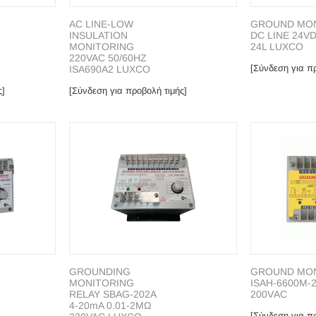
AC LΙΝΕ-LΟW
GROUND MO
INSULATION
DC LINE 24VD
MONITORING
24L LUXCO
220VAC 50/60ΗΖ
[Σύνδεση για πρ
ISA690A2 LUXCO
ς]
[Σύνδεση για προβολή τιμής]
GROUNDING
GRΟUΝD ΜΟ
MONITORING
ISAH-6600M-
RELAY SBAG-202A
200VΑC
4-20mA 0.01-2MΩ
[Σύνδεση για πρ