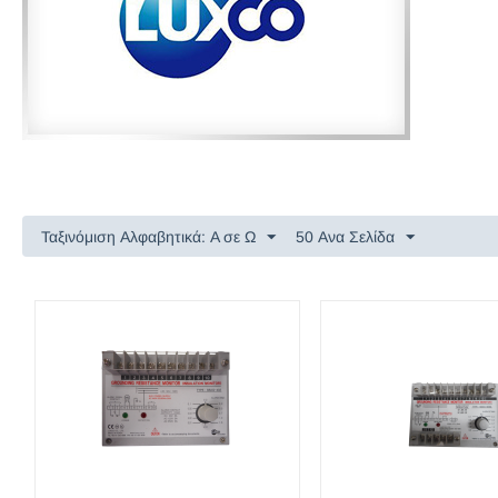
Ταξινόμιση Αλφαβητικά: A σε Ω
50 Ανα Σελίδα