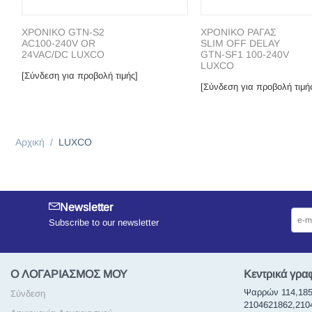
ΧΡΟΝΙΚΟ GTN-S2
ΧΡΟΝΙΚΟ ΡΑΓΑΣ
ΑC100-240V OR
SLΙΜ ΟFF DΕLΑΥ
24VAC/DC LUXCO
GTN-SF1 100-240V
LUXCO
[Σύνδεση για προβολή τιμής]
[Σύνδεση για προβολή τιμή
Αρχική
/
LUXCO
Newsletter
Subscribe to our newsletter
Ο ΛΟΓΑΡΙΑΣΜΟΣ ΜΟΥ
Κεντρικά γρα
Ψαρρών 114,185
Σύνδεση
2104621862,21046