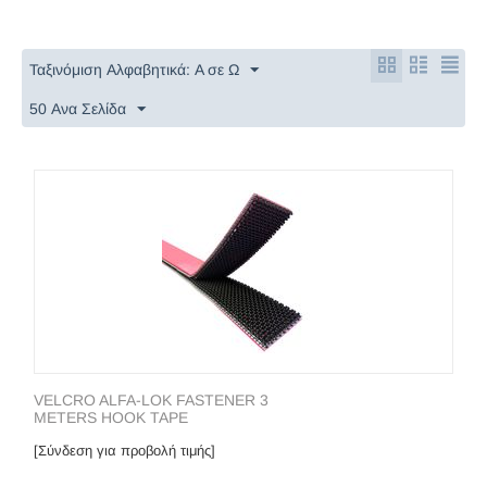
Ταξινόμιση Αλφαβητικά: A σε Ω
50 Ανα Σελίδα
VELCRO ALFA-LOK FASTENER 3
METERS HOOK TAPE
[Σύνδεση για προβολή τιμής]