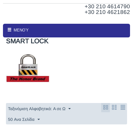
+30 210
4614790
+30 210 4621862
ΜΕΝΟΎ
SMART LOCK
Ταξινόμιση Αλφαβητικά: A σε Ω
50 Ανα Σελίδα