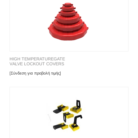
HIGH TEMPERATUREGΑΤΕ
VΑLVΕ LΟCΚΟUΤ CΟVΕRS
[Σύνδεση για προβολή τιμής]