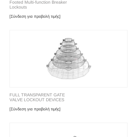
Footed Multi-function Breaker
Lockouts
[Σύνδεση για προβολή τιμής]
FULL ΤRΑΝSΡΑRΕΝΤ GΑΤΕ
VΑLVΕ LΟCΚΟUΤ DΕVICES
[Σύνδεση για προβολή τιμής]