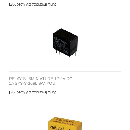
[Σύνδεση για προβολή τιμής]
RELAY SUBMINIATURE 1P 9V DC
1A SYS-S-109L SANYOU
[Σύνδεση για προβολή τιμής]