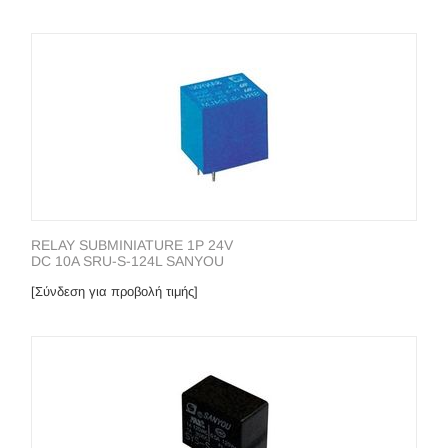
RELAY SUBMINIATURE 1P 24V
DC 10A SRU-S-124L SANYOU
[Σύνδεση για προβολή τιμής]