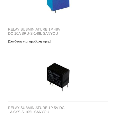
RELAY SUBMINIATURE 1P 48V
DC 10A SRU-S-148L SANYOU
[Σύνδεση για προβολή τιμής]
RELAY SUBMINIATURE 1P 5V DC
1A SYS-S-105L SANYOU