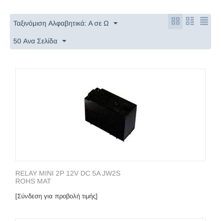
Ταξινόμιση Αλφαβητικά: A σε Ω
50 Ανα Σελίδα
RELAY MINI 2P 12V DC 5A JW2S
ROHS MAT
[Σύνδεση για προβολή τιμής]