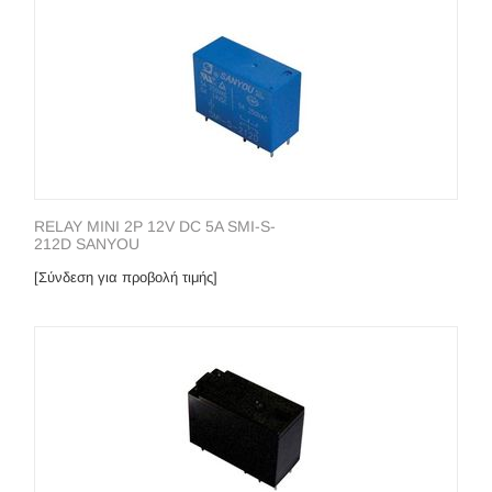
RELAY MINI 2P 12V DC 5A SMI-S-
212D SANYOU
[Σύνδεση για προβολή τιμής]