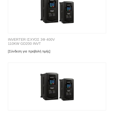
INVERTER ΙΣΧΥΟΣ 3Φ 400V
110KW GD200 INVT
[Σύνδεση για προβολή τιμής]