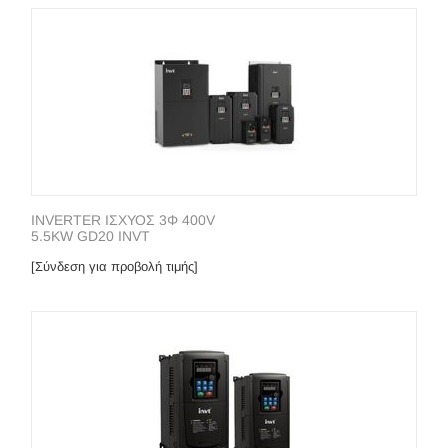
INVERTER ΙΣΧΥΟΣ 3Φ 400V
5.5KW GD20 INVT
[Σύνδεση για προβολή τιμής]