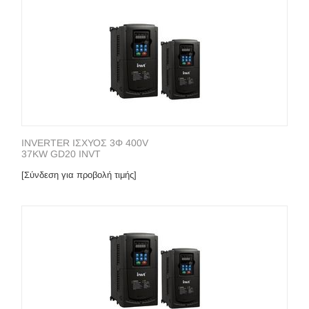
INVERTER ΙΣΧΥΟΣ 3Φ 400V
37KW GD20 INVT
[Σύνδεση για προβολή τιμής]