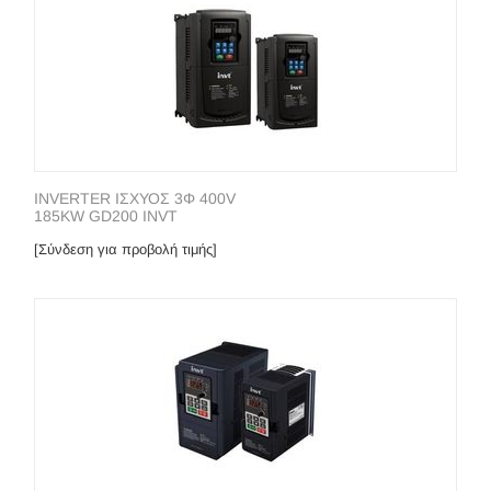
INVERTER ΙΣΧΥΟΣ 3Φ 400V
185KW GD200 INVT
[Σύνδεση για προβολή τιμής]