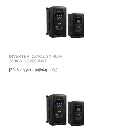
INVERTER ΙΣΧΥΟΣ 3Φ 400V
200KW GD200 INVT
[Σύνδεση για προβολή τιμής]