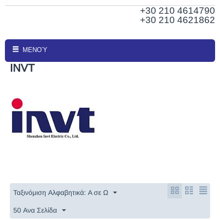
+30 210
4614790
+30 210 4621862
ΜΕΝΟΎ
INVT
Ταξινόμιση Αλφαβητικά: A σε Ω
50 Ανα Σελίδα