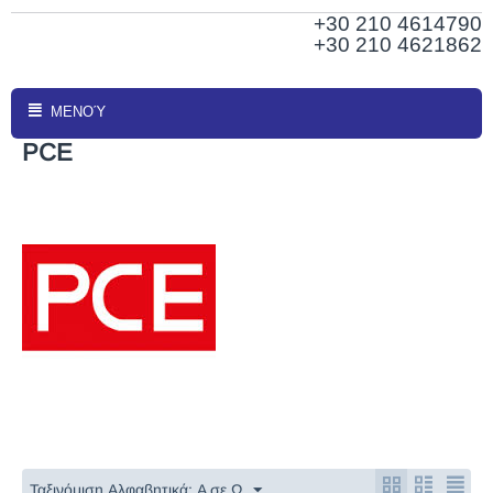
+30 210
4614790
+30 210 4621862
ΜΕΝΟΎ
PCE
Ταξινόμιση Αλφαβητικά: A σε Ω