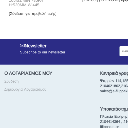
105M3/MIN 780PA
H:520MM W:445
[Σύνδεση για προβολή τιμής]
Newsletter
Subscribe to our newsletter
Ο ΛΟΓΑΡΙΑΣΜΟΣ ΜΟΥ
Κεντρικά γρα
Ψαρρών 114,185
Σύνδεση
2104621862,21046
Δημιουργία Λογαριασμού
sales@e-filippaki
Υποκατάστημ
Πλατεία Ειρήνης
2104414364 , 2
filippakis.gr