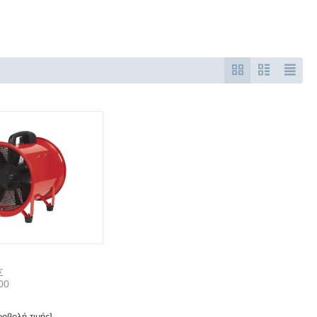
Σ
00
οβολή τιμής]