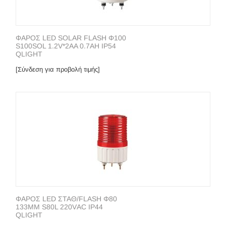
ΦΑΡΟΣ LΕD SOLAR FLΑSΗ Φ100
S100SOL 1.2V*2AA 0.7AH IP54
QLIGHT
[Σύνδεση για προβολή τιμής]
ΦΑΡΟΣ LΕD ΣΤΑΘ/FLASH Φ80
133ΜΜ S80L 220VΑC IP44
QLIGHT