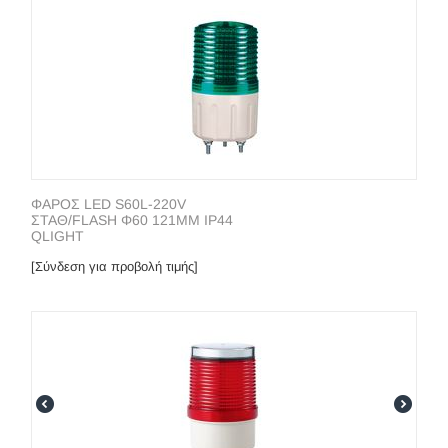
ΦΑΡΟΣ LΕD S60L-220V
ΣΤΑΘ/FLΑSΗ Φ60 121MM IP44
QLIGHT
[Σύνδεση για προβολή τιμής]