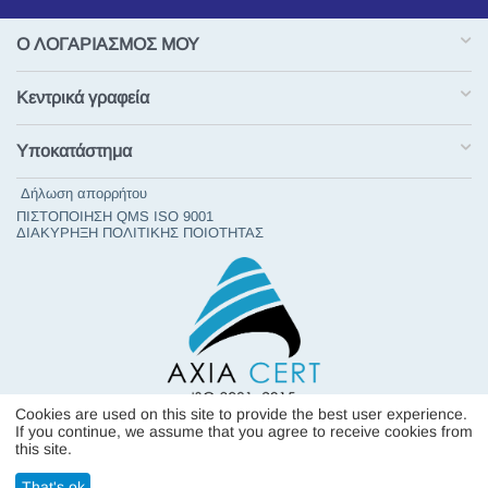
Ο ΛΟΓΑΡΙΑΣΜΟΣ ΜΟΥ
Κεντρικά γραφεία
Υποκατάστημα
Δήλωση απορρήτου
ΠΙΣΤΟΠΟΙΗΣΗ QMS ISO 9001
ΔΙΑΚΥΡΗΞΗ ΠΟΛΙΤΙΚΗΣ ΠΟΙΟΤΗΤΑΣ
Cookies are used on this site to provide the best user experience.
If you continue, we assume that you agree to receive cookies from
Σχετικά με εμάς
this site.
© 1976 - 2026 GLOBUS MARINE CO-FILIPPAKIS. Υποστήριξη από
That's ok